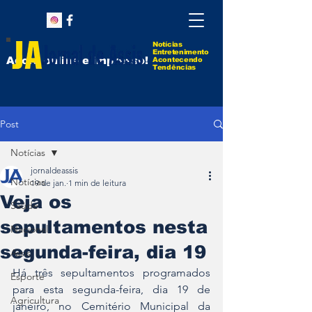
Notícias
Entretenimento
Agora online e impresso!
Acontecendo
Tendências
Post
Notícias
jornaldeassis
Notícias
19 de jan.
1 min de leitura
Veja os
Saúde
sepultamentos nesta
Nacional
segunda-feira, dia 19
Assis
Há três sepultamentos programados 
Esporte
para esta segunda-feira, dia 19 de 
Agricultura
janeiro, no Cemitério Municipal da 