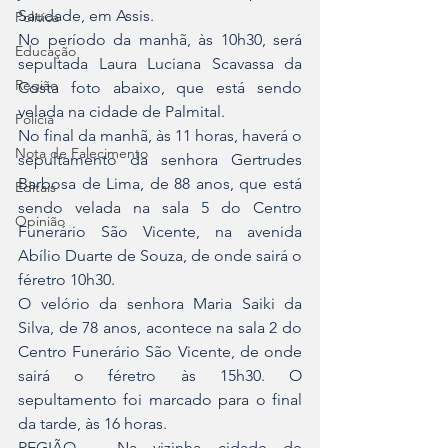
Saudade, em Assis.
Política
No período da manhã, às 10h30, será 
Educação
sepultada Laura Luciana Scavassa da 
Região
Costa foto abaixo, que está sendo 
velada na cidade de Palmital.
Polícia
No final da manhã, às 11 horas, haverá o 
Nota de Falecimento
sepultamento da senhora Gertrudes 
Barbosa de Lima, de 88 anos, que está 
Editais
sendo velada na sala 5 do Centro 
Opinião
Funerário São Vicente, na avenida 
Abílio Duarte de Souza, de onde sairá o 
féretro 10h30.
O velório da senhora Maria Saiki da 
Silva, de 78 anos, acontece na sala 2 do 
Centro Funerário São Vicente, de onde 
sairá o féretro às 15h30. O 
sepultamento foi marcado para o final 
da tarde, às 16 horas.
REGIÃO – Na vizinha cidade de 