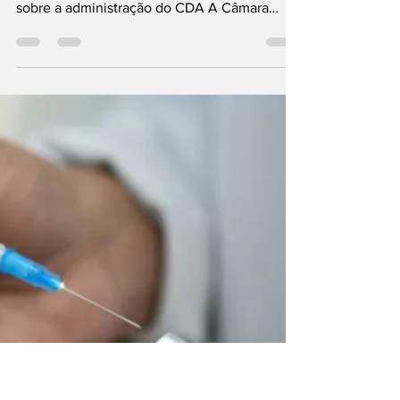
Desenvolvimento de Assis
Requerimento aprovado pela Câmara solicita
documentos e esclarecimentos do Executivo
sobre a administração do CDA A Câmara
Municipal de Assis aprovou, durante a 25ª
Sessão Ordinária, o Requerimento nº
613/2026, apresentado pelo vereador
Fernando Sirchia (PDT), que solicita ao Poder
Executivo informações detalhadas sobre as
obras realizadas no Centro de
Desenvolvimento de Assis (CDA), a
fiscalização dos serviços e a aplicação dos
recursos do fundo vinculado ao local. No
docume