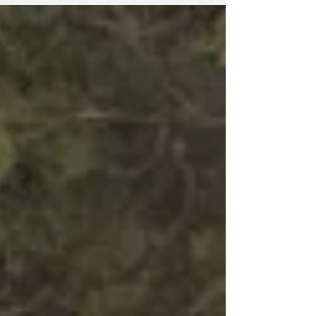
de agosto, no estacionamento do Pão de
Açúcar, em Assis, reunindo exposição de
veículos, atrações para o público e uma
campanha solidária em benefício do Projeto
SIM – Associação Beneficente de Assis. Toda
a arrecadação do evento será destinada à
instituição, que