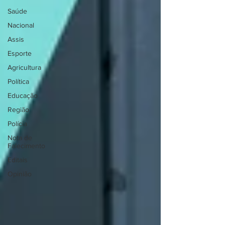
Saúde
Nacional
Assis
Esporte
Agricultura
Política
Educação
Região
Polícia
Nota de
Falecimento
Editais
Opinião