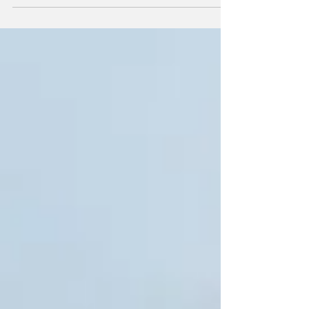
de Assis está realizando um mutirão de
limpeza e manutenção no Cemitério
Municipal como parte da preparação para o
Dia dos Pais, data em que o local costuma
receber grande número de visitantes. Os
trabalhos são executados pela Secretaria de
Obras e Meio Ambiente e incluem capina,
roçada, limpeza das vias internas,
recolhimento de resíduos e serviços gerais de
manutenção nas dependências d