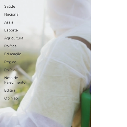
Saúde
Nacional
Assis
Esporte
Agricultura
Política
Educação
Região
Polícia
Nota de
Falecimento
Editais
Opinião