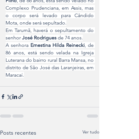
Filho
, de 66 anos, está sendo velado no 
Complexo Prudenciana, em Assis, mas 
o corpo será levado para Cândido 
Mota, onde será sepultado.
Em Tarumã, haverá o sepultamento do 
senhor 
José Rodrigues 
de 74 anos.
A senhora 
Ernestina Hilda Reinecki
, de 
86 anos, está sendo velada na Igreja 
Luterana do bairro rural Barra Mansa, no 
distrito de São José das Laranjeiras, em 
Maracaí.
Ver tudo
Posts recentes