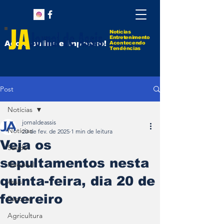
Notícias
Entretenimento
Agora online e impresso!
Acontecendo
Tendências
Post
Notícias
jornaldeassis
Notícias
20 de fev. de 2025
1 min de leitura
Veja os
Saúde
sepultamentos nesta
Nacional
quinta-feira, dia 20 de
Assis
fevereiro
Esporte
Agricultura