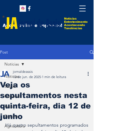
Notícias
Entretenimento
Agora online e impresso!
Acontecendo
Tendências
Post
Notícias
jornaldeassis
Notícias
12 de jun. de 2025
1 min de leitura
Veja os
Saúde
sepultamentos nesta
Nacional
quinta-feira, dia 12 de
Assis
junho
Esporte
Há quatro sepultamentos programados 
Agricultura