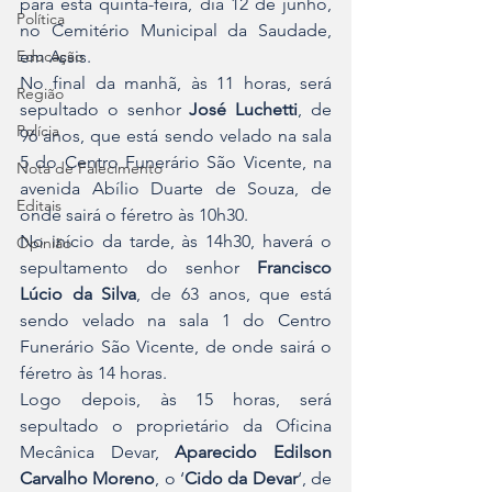
para esta quinta-feira, dia 12 de junho, 
Política
no Cemitério Municipal da Saudade, 
Educação
em Assis.
No final da manhã, às 11 horas, será 
Região
sepultado o senhor 
José Luchetti
, de 
Polícia
96 anos, que está sendo velado na sala 
5 do Centro Funerário São Vicente, na 
Nota de Falecimento
avenida Abílio Duarte de Souza, de 
Editais
onde sairá o féretro às 10h30.
No início da tarde, às 14h30, haverá o 
Opinião
sepultamento do senhor 
Francisco 
Lúcio da Silva
, de 63 anos, que está 
sendo velado na sala 1 do Centro 
Funerário São Vicente, de onde sairá o 
féretro às 14 horas.
Logo depois, às 15 horas, será 
sepultado o proprietário da Oficina 
Mecânica Devar, 
Aparecido Edilson 
Carvalho Moreno
, o ‘
Cido da Devar
‘, de 