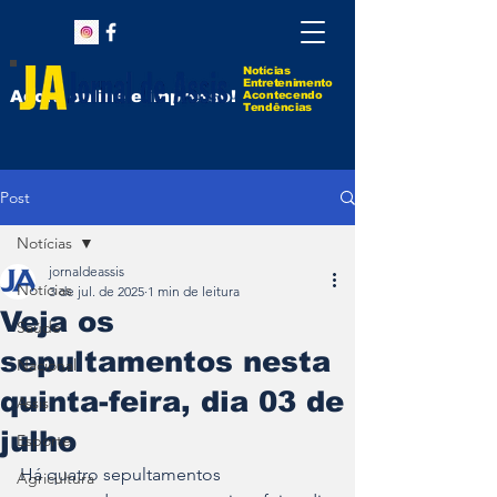
Notícias
Entretenimento
Agora online e impresso!
Acontecendo
Tendências
Post
Notícias
jornaldeassis
Notícias
3 de jul. de 2025
1 min de leitura
Veja os
Saúde
sepultamentos nesta
Nacional
quinta-feira, dia 03 de
Assis
julho
Esporte
Há quatro sepultamentos 
Agricultura