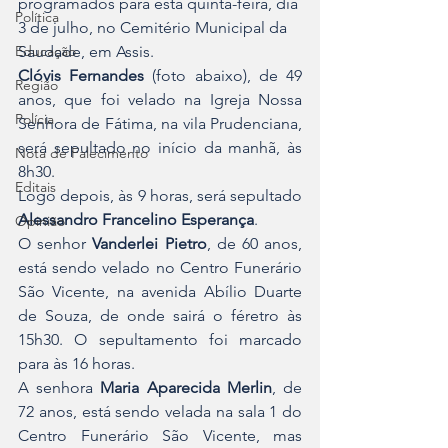
programados para esta quinta-feira, dia 
Política
3 de julho, no Cemitério Municipal da 
Educação
Saudade, em Assis.
Clóvis Fernandes
 (foto abaixo), de 49 
Região
anos, que foi velado na Igreja Nossa 
Polícia
Senhora de Fátima, na vila Prudenciana, 
será sepultado no início da manhã, às 
Nota de Falecimento
8h30.
Editais
Logo depois, às 9 horas, será sepultado 
Alessandro Francelino Esperança
.
Opinião
O senhor 
Vanderlei Pietro
, de 60 anos, 
está sendo velado no Centro Funerário 
São Vicente, na avenida Abílio Duarte 
de Souza, de onde sairá o féretro às 
15h30. O sepultamento foi marcado 
para às 16 horas.
A senhora 
Maria Aparecida Merlin
, de 
72 anos, está sendo velada na sala 1 do 
Centro Funerário São Vicente, mas 