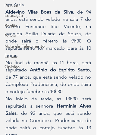
em Assis.
Política
Aldevino Vilas Boas da Silva
, de 94 
Educação
anos, está sendo velado na sala 7 do 
Região
Centro Funerário São Vicente, na 
avenida Abílio Duarte de Souza, de 
Polícia
onde sairá o féretro às 9h30. O 
Nota de Falecimento
sepultamento foi marcado para às 10 
horas.
Editais
No final da manhã, às 11 horas, será 
Opinião
sepultado 
Antônio do Espírito Santo
, 
de 77 anos, que está sendo velado no 
Complexo Prudenciana, de onde sairá 
o cortejo fúnebre às 10h30.
No início da tarde, às 13h30, será 
sepultada a senhora 
Hermínia Alves 
Sales
, de 92 anos, que está sendo 
velada no Complexo Prudenciana, de 
onde sairá o cortejo fúnebre às 13 
horas.