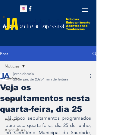
Notícias
Entretenimento
Agora online e impresso!
Acontecendo
Tendências
Post
Notícias
jornaldeassis
Notícias
25 de jun. de 2025
1 min de leitura
Veja os
Saúde
sepultamentos nesta
Nacional
quarta-feira, dia 25
Assis
Há cinco sepultamentos programados 
Esporte
para esta quarta-feira, dia 25 de junho, 
Agricultura
no Cemitério Municipal da Saudade, 