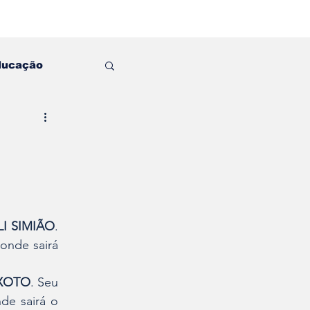
ducação
I SIMIÃO
. 
onde sairá 
IXOTO
. Seu 
e sairá o 