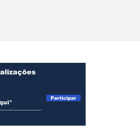
r pede
ções sobre
ação, gastos e
o Centro de
lvimento de
alizações
Participar