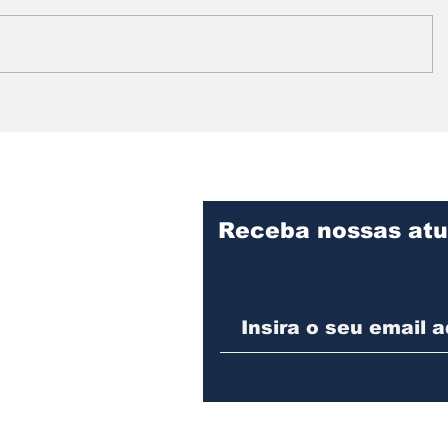
Prefeitura intensifica
Vereado
serviços de limpeza e
informa
manutenção no
fiscaliz
Cemitério Municipal de
obras d
Assis
Desenvo
Assis
Receba nossas atu