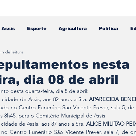
Assis
Esporte
Agricultura
Política
E
in de leitura
Falecimento
Editais
Opinião
sepultamentos nesta
ra, dia 08 de abril
to desta quarta-feira, dia 8 de abril:
 cidade de Assis, aos 82 anos a Sra. 
APARECIDA BENEL
do no Centro Funerário São Vicente Prever, sala 5, de 
às 8h45, para o Cemitério Municipal de Assis.
cidade de Assis, aos 87 anos a Sra. 
ALICE MILITÃO PE
no Centro Funerário São Vicente Prever, sala 7, de ond