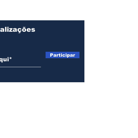
feira o
o final da CPI
bustíveis
alizações
Participar