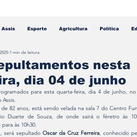
Assis
Esporte
Agricultura
Política
E
 2025
1 min de leitura
Falecimento
Editais
Opinião
sepultamentos nesta
ira, dia 04 de junho
ogramados para esta quarta-feira, dia 4 de junho, no 
 Assis.
, de 82 anos, está sendo velada na sala 7 do Centro Fun
lio Duarte de Souza, de onde sairá o féretro às 10
 para às 10h30.
, será sepultado 
Oscar da Cruz Ferreira
, conhecido pe