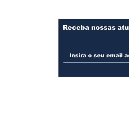
comunidade para ajudar
segunda-
menino de 5 anos com
relatóri
doença rara
dos Com
Receba nossas atu