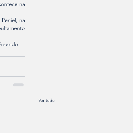
contece na 
Peniel, na 
ultamento 
á sendo 
Ver tudo