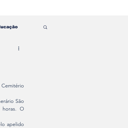
ducação
Cemitério 
erário São 
 horas. O 
lo apelido 