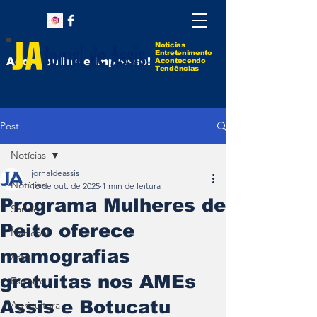
Notícias
Entretenimento
Agora online e impresso!
Acontecendo
Tendências
Post
Notícias
jornaldeassis
Notícias
16 de out. de 2025
1 min de leitura
Programa Mulheres de
Saúde
Peito oferece
Nacional
mamografias
Assis
gratuitas nos AMEs
Esporte
Assis e Botucatu
Agricultura