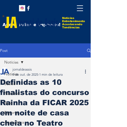
Notícias
Entretenimento
Agora online e impresso!
Acontecendo
Tendências
Post
Notícias
jornaldeassis
Notícias
9 de out. de 2025
1 min de leitura
Definidas as 10
Saúde
finalistas do concurso
Nacional
Rainha da FICAR 2025
Assis
em noite de casa
Esporte
cheia no Teatro
Agricultura