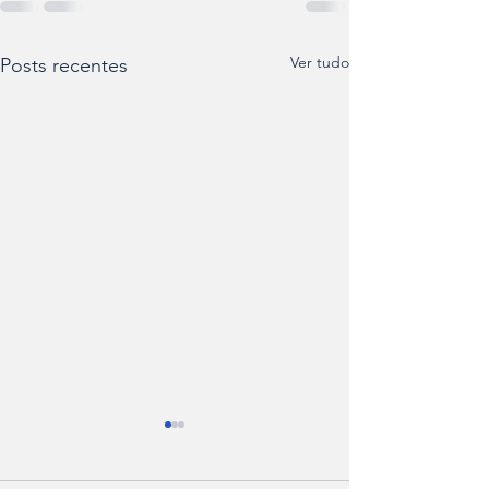
Ver tudo
Posts recentes
Núcleo do Forró abre
nova turma para
iniciantes; veja como