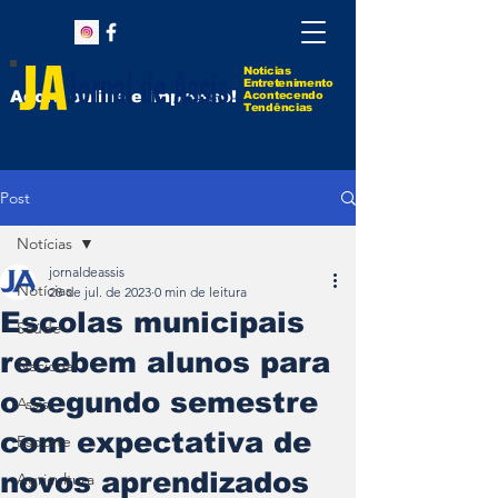
Notícias
Entretenimento
Agora online e impresso!
Acontecendo
Tendências
Post
Notícias
jornaldeassis
Notícias
28 de jul. de 2023
0 min de leitura
Escolas municipais
Saúde
recebem alunos para
Nacional
o segundo semestre
Assis
com expectativa de
Esporte
novos aprendizados
Agricultura