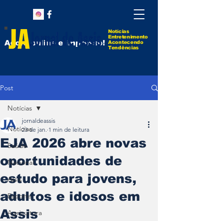
Notícias
Entretenimento
Agora online e impresso!
Acontecendo
Tendências
Post
Notícias
jornaldeassis
Notícias
23 de jan.
1 min de leitura
EJA 2026 abre novas
Saúde
oportunidades de
Nacional
estudo para jovens,
Assis
adultos e idosos em
Esporte
Assis
Agricultura