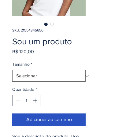
SKU: 21554345656
Sou um produto
Preço
R$ 120,00
Tamanho
*
Quantidade
*
Adicionar ao carrinho
Sou a descrição do produto. Use 