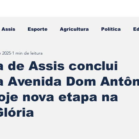
Assis
Esporte
Agricultura
Política
E
e 2025
1 min de leitura
Falecimento
Editais
Opinião
a de Assis conclui
a Avenida Dom Antôn
hoje nova etapa na
lória