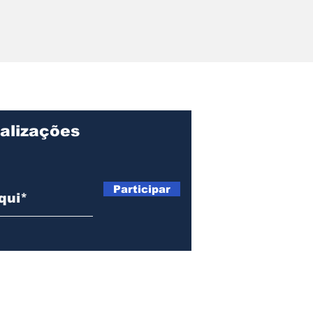
r pede
ções sobre
ação, gastos e
o Centro de
lvimento de
alizações
Participar