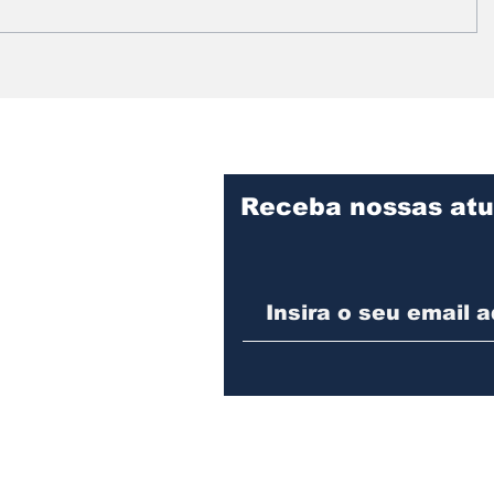
Prefeitura intensifica
Vereado
serviços de limpeza e
informa
manutenção no
fiscaliz
Cemitério Municipal de
obras d
Assis
Desenvo
Assis
Receba nossas atu