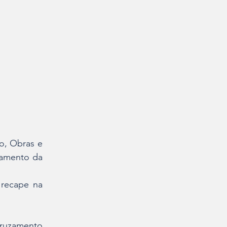
o, Obras e 
eamento da 
recape na 
ruzamento 