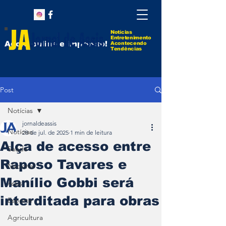
Notícias
Entretenimento
Agora online e impresso!
Acontecendo
Tendências
Post
Notícias
jornaldeassis
Notícias
28 de jul. de 2025
1 min de leitura
Alça de acesso entre
Saúde
Raposo Tavares e
Nacional
Manílio Gobbi será
Assis
interditada para obras
Esporte
Agricultura