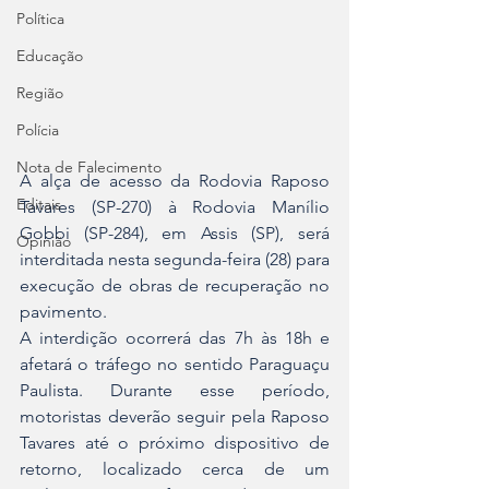
Política
Educação
Região
Polícia
Nota de Falecimento
A alça de acesso da Rodovia Raposo 
Editais
Tavares (SP-270) à Rodovia Manílio 
Gobbi (SP-284), em Assis (SP), será 
Opinião
interditada nesta segunda-feira (28) para 
execução de obras de recuperação no 
pavimento.
A interdição ocorrerá das 7h às 18h e 
afetará o tráfego no sentido Paraguaçu 
Paulista. Durante esse período, 
motoristas deverão seguir pela Raposo 
Tavares até o próximo dispositivo de 
retorno, localizado cerca de um 