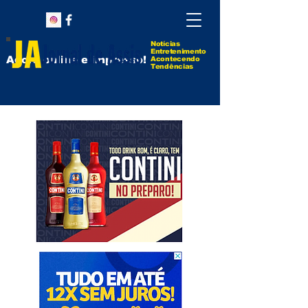
Notícias
Entretenimento
Agora online e impresso!
Acontecendo
Tendências