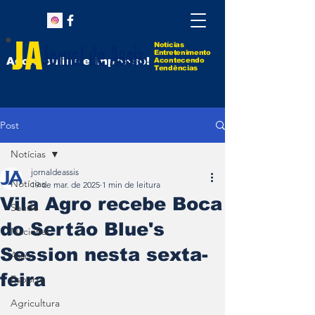
Notícias
Entretenimento
Agora online e impresso!
Acontecendo
Tendências
Post
Notícias
jornaldeassis
Notícias
19 de mar. de 2025
1 min de leitura
Vila Agro recebe Boca
Saúde
do Sertão Blue's
Nacional
Session nesta sexta-
Assis
feira
Esporte
Agricultura