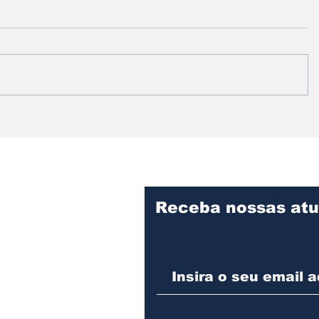
Prefeitura intensifica
Vereado
serviços de limpeza e
informa
manutenção no
fiscaliz
Cemitério Municipal de
obras d
Assis
Desenvo
Assis
Receba nossas atu