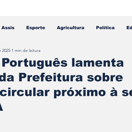
Assis
Esporte
Agricultura
Política
E
e 2025
1 min de leitura
Falecimento
Editais
Opinião
 Português lamenta
da Prefeitura sobre
circular próximo à 
A