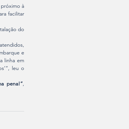
próximo à 
 facilitar 
talação do 
atendidos, 
mbarque e 
 linha em 
’”, leu o 
a pena!”
, 