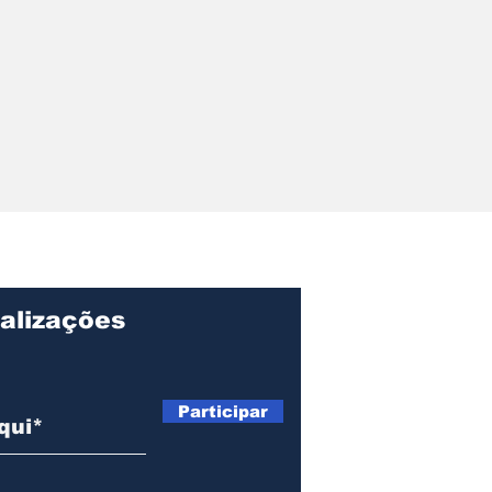
r pede
ções sobre
ação, gastos e
o Centro de
lvimento de
alizações
Participar