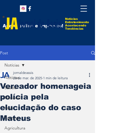
Notícias
Entretenimento
Agora online e impresso!
Acontecendo
Tendências
Post
Notícias
jornaldeassis
Notícias
26 de mar. de 2025
1 min de leitura
Vereador homenageia
Saúde
polícia pela
Nacional
elucidação do caso
Assis
Mateus
Esporte
Agricultura