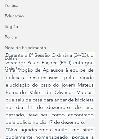
Política
Educação
Região
Polícia
Nota de Falecimento
Durante a 8ª Sessão Ordinária (24/03), o 
Editais
vereador Paulo Paçoca (PSD) entregou 
Opinião
uma Moção de Aplausos à equipe de 
policiais responsáveis pela rápida 
elucidação do caso do jovem Mateus 
Bernardo Valim de Oliveira. Mateus, 
que saiu de casa para andar de bicicleta 
no dia 11 de dezembro do ano 
passado, teve seu corpo encontrado 
pela polícia no dia 17 de dezembro.
“Nós agradecemos muito, me sinto 
duplamente homenageado, porque a 