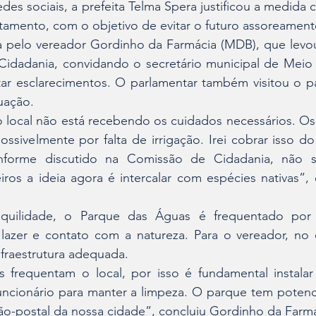
des sociais, a prefeita Telma Spera justificou a medida 
tamento, com o objetivo de evitar o futuro assoreament
a pelo vereador Gordinho da Farmácia (MDB), que levou
idadania, convidando o secretário municipal de Meio 
tar esclarecimentos. O parlamentar também visitou o pa
uação.
 local não está recebendo os cuidados necessários. Os 
ssivelmente por falta de irrigação. Irei cobrar isso do 
forme discutido na Comissão de Cidadania, não se
ros a ideia agora é intercalar com espécies nativas”, 
quilidade, o Parque das Águas é frequentado por f
azer e contato com a natureza. Para o vereador, no e
fraestrutura adequada.
s frequentam o local, por isso é fundamental instalar 
ncionário para manter a limpeza. O parque tem potenci
ão-postal da nossa cidade”, concluiu Gordinho da Farmá