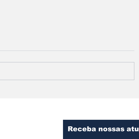
Prefeitura intensifica
Vereado
serviços de limpeza e
informa
manutenção no
fiscaliz
Cemitério Municipal de
obras d
Assis
Desenvo
Assis
Receba nossas atu