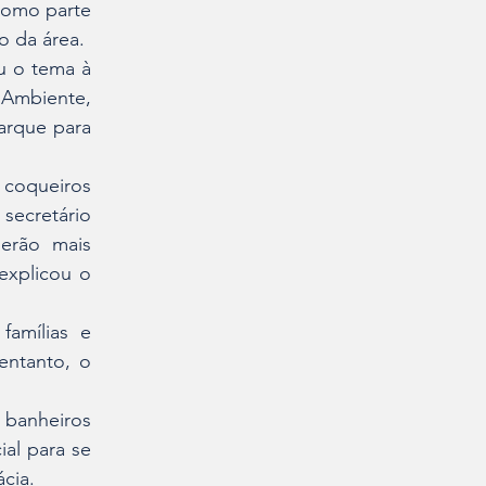
como parte 
o da área.
 o tema à 
Ambiente, 
rque para 
coqueiros 
secretário 
rão mais 
explicou o 
amílias e 
ntanto, o 
banheiros 
al para se 
cia.