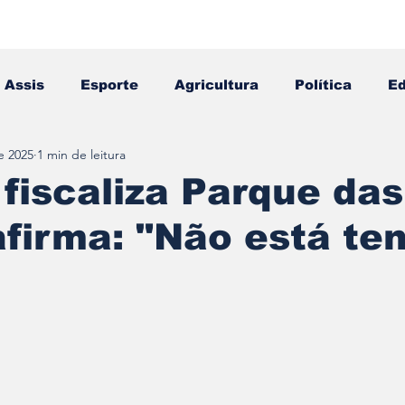
Assis
Esporte
Agricultura
Política
E
e 2025
1 min de leitura
Falecimento
Editais
Opinião
fiscaliza Parque das
firma: "Não está te