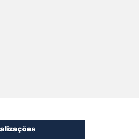
r pede
ções sobre
ação, gastos e
o Centro de
lvimento de
alizações