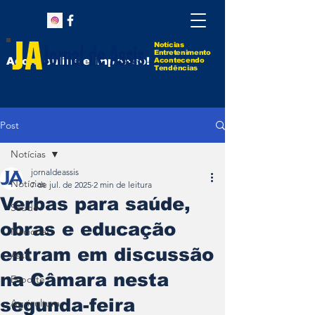
Notícias
Entretenimento
Agora online e impresso!
Acontecendo
Tendências
Post
Notícias
jornaldeassis
Notícias
7 de jul. de 2025
2 min de leitura
Verbas para saúde,
Saúde
obras e educação
Nacional
entram em discussão
Assis
na Câmara nesta
Esporte
segunda-feira
Agricultura