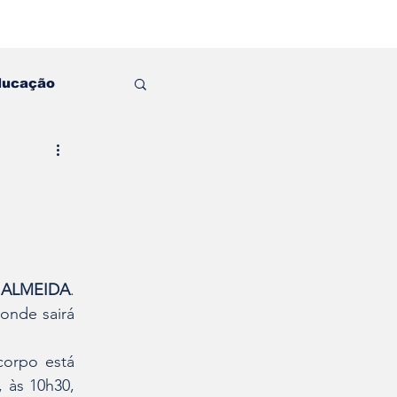
ducação
 ALMEIDA
. 
onde sairá 
corpo está 
às 10h30, 