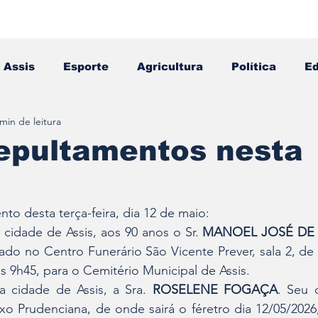
Assis
Esporte
Agricultura
Política
E
 min de leitura
Falecimento
Editais
Opinião
sepultamentos nesta
nto desta terça-feira, dia 12 de maio:
 cidade de Assis, aos 90 anos o Sr. 
MANOEL JOSÉ DE
do no Centro Funerário São Vicente Prever, sala 2, de 
às 9h45, para o Cemitério Municipal de Assis.
a cidade de Assis, a Sra. 
ROSELENE FOGAÇA
. Seu 
 Prudenciana, de onde sairá o féretro dia 12/05/2026, 