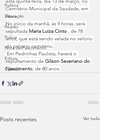
esta quinta-feira, dia 13 de março, no 
Política
Cemitério Municipal da Saudade, em 
Educação
Assis.
No início da manhã, às 9 horas, será 
Região
sepultada 
Maria Luiza Cinto 
, de 78 
Polícia
anos, que está sendo velada no velório 
do próprio cemitério.
Nota de Falecimento
 Em Pedrinhas Paulista, haverá o 
Editais
sepultamento de 
Gilson Severiano do 
Nascimento
, de 80 anos.
Opinião
Ver tudo
Posts recentes