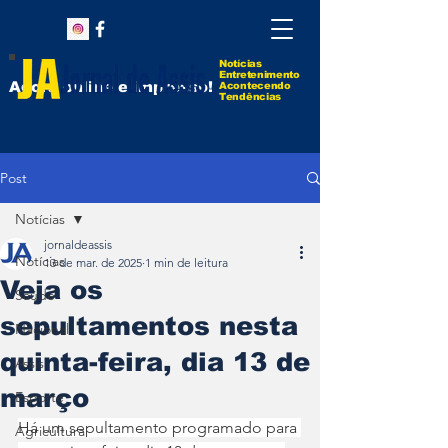
Notícias
Entretenimento
Agora online e impresso!
Acontecendo
Tendências
Post
Notícias
jornaldeassis
Notícias
13 de mar. de 2025
1 min de leitura
Veja os
Saúde
sepultamentos nesta
Nacional
quinta-feira, dia 13 de
Assis
março
Esporte
Há um sepultamento programado para 
Agricultura