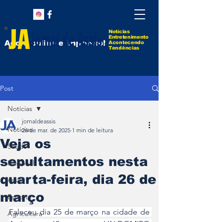
Notícias
Entretenimento
Agora online e impresso!
Acontecendo
Tendências
Post
Notícias
jornaldeassis
Notícias
26 de mar. de 2025
1 min de leitura
Veja os
Saúde
sepultamentos nesta
Nacional
quarta-feira, dia 26 de
Assis
março
Esporte
Faleceu dia 25 de março na cidade de 
Agricultura