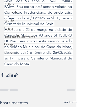
Assis, aos 63 anos o  VALDOMIRO 
Política
PAIVA. Seu corpo está sendo velado no 
Educação
Complexo Prudenciana, de onde sairá 
o féretro dia 26/03/2025, às 9h30, para o 
Região
Cemitério Municipal de Assis.
Polícia
Faleceu dia 25 de março na cidade de 
Cândido Mota, aos 93 anos SHIGUERU 
Nota de Falecimento
HONA. Seu corpo está sendo velado 
Editais
no Velório Municipal de Cândido Mota, 
de onde sairá o féretro dia 26/03/2025, 
Opinião
às 17h, para o Cemitério Municipal de 
Cândido Mota.
Ver tudo
Posts recentes