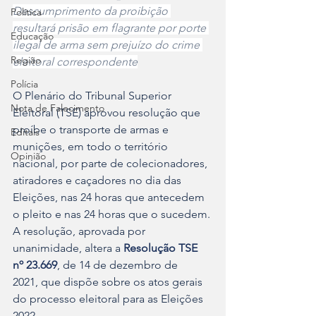
Descumprimento da proibição 
Política
resultará prisão em flagrante por porte 
Educação
ilegal de arma sem prejuízo do crime 
Região
eleitoral correspondente
Polícia
O Plenário do Tribunal Superior 
Nota de Falecimento
Eleitoral (TSE) aprovou resolução que 
proíbe o transporte de armas e 
Editais
munições, em todo o território 
Opinião
nacional, por parte de colecionadores, 
atiradores e caçadores no dia das 
Eleições, nas 24 horas que antecedem 
o pleito e nas 24 horas que o sucedem.
A resolução, aprovada por 
unanimidade, altera a 
Resolução TSE 
nº 23.669
, de 14 de dezembro de 
2021, que dispõe sobre os atos gerais 
do processo eleitoral para as Eleições 
2022.