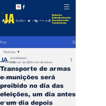
Notícias
Entretenimento
Agora online e impresso!
Acontecendo
Tendências
Post
Notícias
jornaldeassis
Notícias
2 de out. de 2024
2 min de leitura
Transporte de armas
Saúde
e munições será
Nacional
proibido no dia das
Assis
eleições, um dia antes
Esporte
e um dia depois
Agricultura