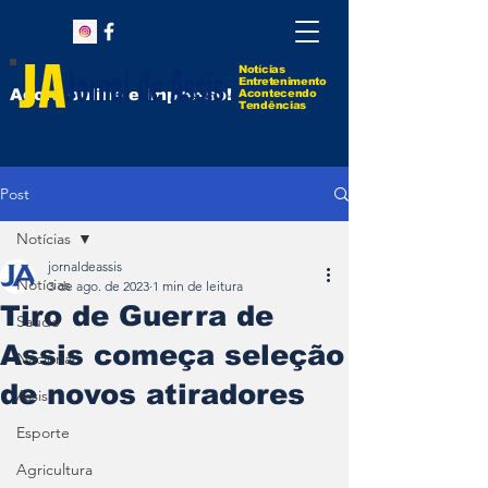
Notícias
Entretenimento
Agora online e impresso!
Acontecendo
Tendências
Post
Notícias
jornaldeassis
Notícias
3 de ago. de 2023
1 min de leitura
Tiro de Guerra de
Saúde
Assis começa seleção
Nacional
de novos atiradores
Assis
Esporte
Agricultura