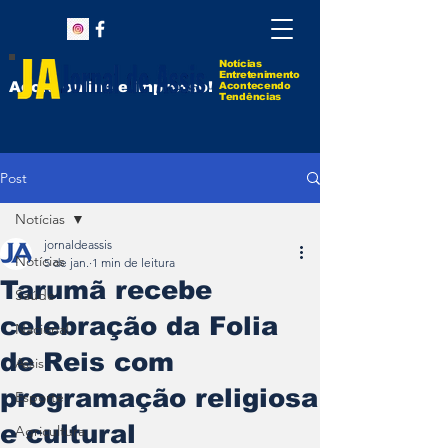
Notícias
Entretenimento
Agora online e impresso!
Acontecendo
Tendências
Post
Notícias
jornaldeassis
Notícias
5 de jan.
1 min de leitura
Tarumã recebe
Saúde
celebração da Folia
Nacional
de Reis com
Assis
programação religiosa
Esporte
e cultural
Agricultura