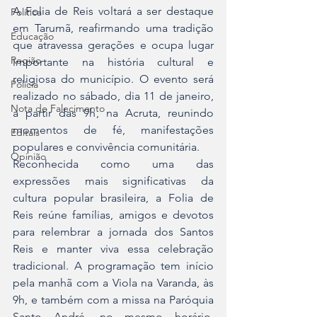
A Folia de Reis voltará a ser destaque 
Política
em Tarumã, reafirmando uma tradição 
Educação
que atravessa gerações e ocupa lugar 
Região
importante na história cultural e 
religiosa do município. O evento será 
Polícia
realizado no sábado, dia 11 de janeiro, 
Nota de Falecimento
a partir das 9h, na Acruta, reunindo 
momentos de fé, manifestações 
Editais
populares e convivência comunitária.
Opinião
Reconhecida como uma das 
expressões mais significativas da 
cultura popular brasileira, a Folia de 
Reis reúne famílias, amigos e devotos 
para relembrar a jornada dos Santos 
Reis e manter viva essa celebração 
tradicional. A programação tem início 
pela manhã com a Viola na Varanda, às 
9h, e também com a missa na Paróquia 
Santo André, no mesmo horário, 