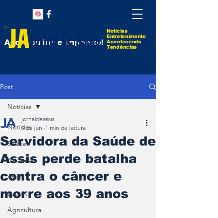
Notícias
Entretenimento
Agora online e impresso!
Acontecendo
Tendências
Post
Notícias
jornaldeassis
Notícias
9 de jun.
1 min de leitura
Servidora da Saúde de
Saúde
Assis perde batalha
Nacional
contra o câncer e
Assis
morre aos 39 anos
Esporte
Agricultura