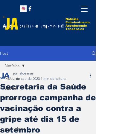
Notícias
Entretenimento
Agora online e impresso!
Acontecendo
Tendências
Post
Notícias
jornaldeassis
Notícias
1 de set. de 2023
1 min de leitura
Secretaria da Saúde
Saúde
prorroga campanha de
Nacional
vacinação contra a
Assis
gripe até dia 15 de
Esporte
setembro
Agricultura