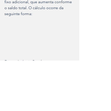
fixo adicional, que aumenta conforme 
o saldo total. O cálculo ocorre da 
seguinte forma:
Fonte: Agência Brasil
Nacional
Ver tudo
Posts recentes