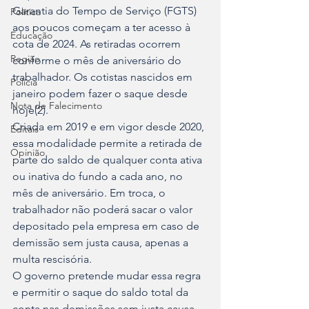
Garantia do Tempo de Serviço (FGTS) 
Política
aos poucos começam a ter acesso à 
Educação
cota de 2024. As retiradas ocorrem 
Região
conforme o mês de aniversário do 
trabalhador. Os cotistas nascidos em 
Polícia
janeiro podem fazer o saque desde 
Nota de Falecimento
hoje(2).
Criada em 2019 e em vigor desde 2020, 
Editais
essa modalidade permite a retirada de 
Opinião
parte do saldo de qualquer conta ativa 
ou inativa do fundo a cada ano, no 
mês de aniversário. Em troca, o 
trabalhador não poderá sacar o valor 
depositado pela empresa em caso de 
demissão sem justa causa, apenas a 
multa rescisória.
O governo pretende mudar essa regra 
e permitir o saque do saldo total da 
conta nas demissões sem justa causa, 