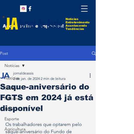
Notícias
Entretenimento
Agora online e impresso!
Acontecendo
Tendências
Post
Notícias
jornaldeassis
Notícias
2 de jan. de 2024
2 min de leitura
Saque-aniversário do
Saúde
FGTS em 2024 já está
Nacional
disponível
Assis
Esporte
Os trabalhadores que optarem pelo 
Agricultura
saque-aniversário do Fundo de 