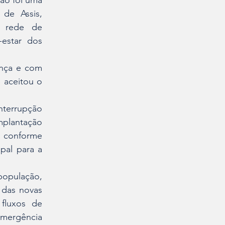
o foi uma 
de Assis, 
 rede de 
star dos 
ança e com 
 aceitou o 
terrupção 
plantação 
 conforme 
pal para a 
opulação, 
das novas 
fluxos de 
mergência 