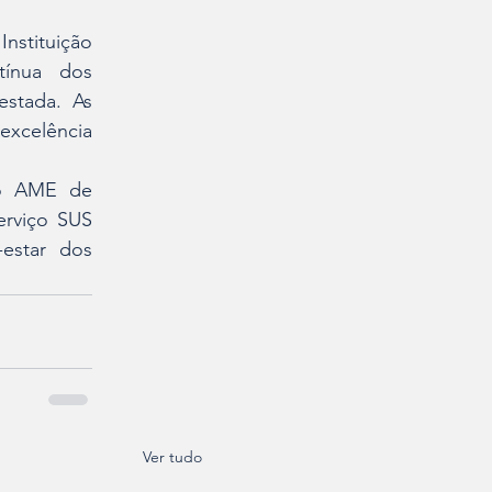
stituição 
ínua dos 
stada. As 
excelência 
o AME de 
rviço SUS 
estar dos 
Ver tudo