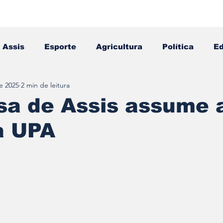
Assis
Esporte
Agricultura
Política
E
e 2025
2 min de leitura
Falecimento
Editais
Opinião
sa de Assis assume 
a UPA