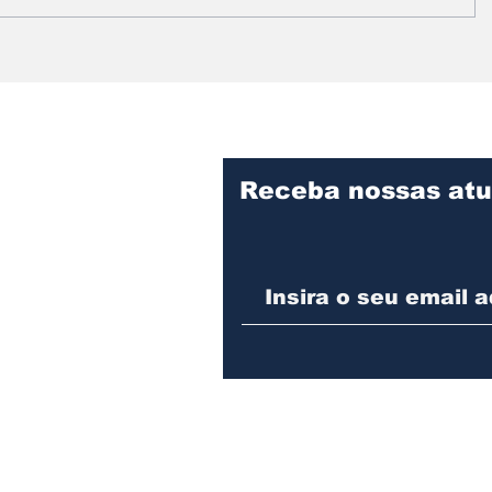
Prefeitura intensifica
Vereado
serviços de limpeza e
informa
manutenção no
fiscaliz
Cemitério Municipal de
obras d
Assis
Desenvo
Assis
Receba nossas atu