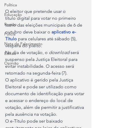
Política
O eleitor que pretende usar o 
Educação
título digital para votar no primeiro 
Região
turno das eleições municipais de 6 de 
outubro deve baixar o 
aplicativo e-
Polícia
Título
 para celulares até sábado (5), 
Nota de Falecimento
véspera do pleito. 
No dia de votação, o 
download
 será 
Editais
suspenso pela Justiça Eleitoral para 
Opinião
evitar instabilidade. O acesso será 
retomado na segunda-feira (7). 
O aplicativo é gerido pela Justiça 
Eleitoral e pode ser utilizado como 
documento de identificação para votar 
e acessar o endereço do local de 
votação, além de permitir a justificativa 
pela ausência na votação.
O e-Título pode ser baixado 
gratuitamente nas lojas de aplicativos 