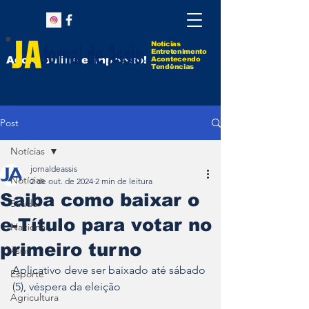
Notícias
Entretenimento
Agora online e impresso!
Acontecendo
Tendências
Post
Notícias
jornaldeassis
Notícias
2 de out. de 2024
2 min de leitura
Saiba como baixar o
Saúde
e-Título para votar no
Nacional
primeiro turno
Assis
Aplicativo deve ser baixado até sábado 
Esporte
(5), véspera da eleição
Agricultura