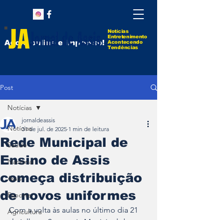
Notícias
Entretenimento
Agora online e impresso!
Acontecendo
Tendências
Post
Notícias
jornaldeassis
Notícias
31 de jul. de 2025
1 min de leitura
Rede Municipal de
Saúde
Ensino de Assis
Nacional
começa distribuição
Assis
de novos uniformes
Esporte
Com a volta às aulas no último dia 21 
Agricultura