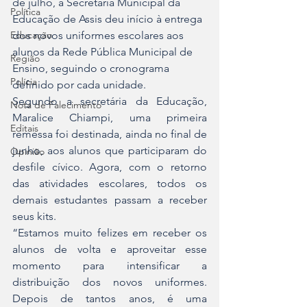
de julho, a Secretaria Municipal da 
Política
Educação de Assis deu início à entrega 
Educação
dos novos uniformes escolares aos 
alunos da Rede Pública Municipal de 
Região
Ensino, seguindo o cronograma 
Polícia
definido por cada unidade.
Segundo a secretária da Educação, 
Nota de Falecimento
Maralice Chiampi, uma primeira 
Editais
remessa foi destinada, ainda no final de 
junho, aos alunos que participaram do 
Opinião
desfile cívico. Agora, com o retorno 
das atividades escolares, todos os 
demais estudantes passam a receber 
seus kits.
“Estamos muito felizes em receber os 
alunos de volta e aproveitar esse 
momento para intensificar a 
distribuição dos novos uniformes. 
Depois de tantos anos, é uma 