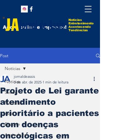
Notícias
Entretenimento
Agora online e impresso!
Acontecendo
Tendências
Post
Notícias
jornaldeassis
Notícias
3 de abr. de 2025
1 min de leitura
Projeto de Lei garante
Saúde
atendimento
Nacional
prioritário a pacientes
Assis
com doenças
Esporte
oncológicas em
Agricultura