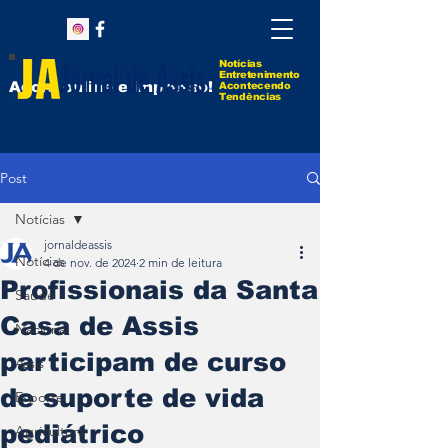
Notícias
Entretenimento
Agora online e impresso!
Acontecendo
Tendências
Post
Notícias
jornaldeassis
Notícias
4 de nov. de 2024
2 min de leitura
Profissionais da Santa
Saúde
Casa de Assis
Nacional
participam de curso
Assis
de suporte de vida
Esporte
pediátrico
Agricultura