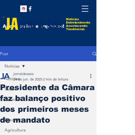
Notícias
Entretenimento
Agora online e impresso!
Acontecendo
Tendências
Post
Notícias
jornaldeassis
Notícias
24 de jun. de 2025
2 min de leitura
Presidente da Câmara
Saúde
faz balanço positivo
Nacional
dos primeiros meses
Assis
de mandato
Esporte
Agricultura