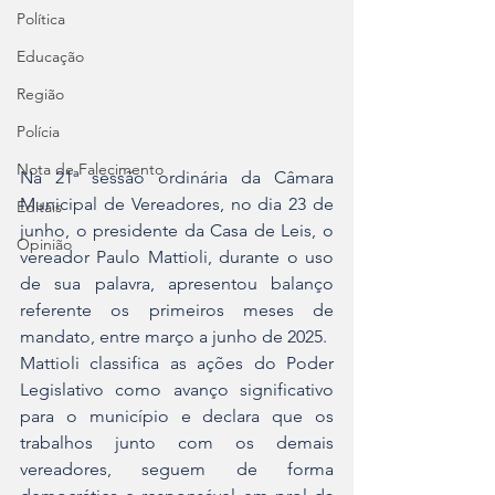
Política
Educação
Região
Polícia
Nota de Falecimento
Na 21ª sessão ordinária da Câmara 
Municipal de Vereadores, no dia 23 de 
Editais
junho, o presidente da Casa de Leis, o 
Opinião
vereador Paulo Mattioli, durante o uso 
de sua palavra, apresentou balanço 
referente os primeiros meses de 
mandato, entre março a junho de 2025.
Mattioli classifica as ações do Poder 
Legislativo como avanço significativo 
para o município e declara que os 
trabalhos junto com os demais 
vereadores, seguem de forma 