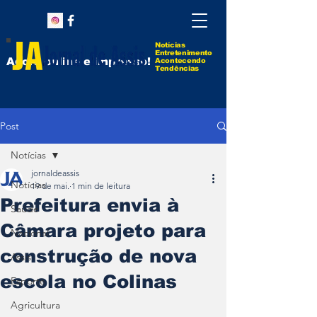
Notícias
Entretenimento
Agora online e impresso!
Acontecendo
Tendências
Post
Notícias
jornaldeassis
Notícias
19 de mai.
1 min de leitura
Prefeitura envia à
Saúde
Câmara projeto para
Nacional
construção de nova
Assis
escola no Colinas
Esporte
Agricultura