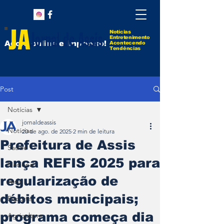
Notícias
Entretenimento
Agora online e impresso!
Acontecendo
Tendências
Post
Notícias
jornaldeassis
Notícias
20 de ago. de 2025
2 min de leitura
Prefeitura de Assis
Saúde
lança REFIS 2025 para
Nacional
regularização de
Assis
débitos municipais;
Esporte
programa começa dia
Agricultura