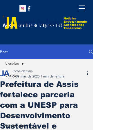
Notícias
Entretenimento
Agora online e impresso!
Acontecendo
Tendências
Post
Notícias
jornaldeassis
Notícias
6 de mar. de 2025
1 min de leitura
Prefeitura de Assis
Saúde
fortalece parceria
Nacional
com a UNESP para
Assis
Desenvolvimento
Esporte
Sustentável e
Agricultura