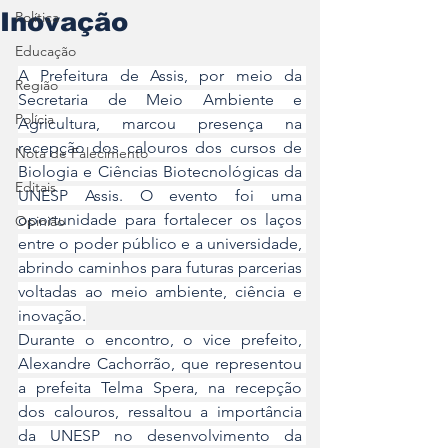
Inovação
Política
Educação
A Prefeitura de Assis, por meio da 
Região
Secretaria de Meio Ambiente e 
Polícia
Agricultura, marcou presença na 
recepção dos calouros dos cursos de 
Nota de Falecimento
Biologia e Ciências Biotecnológicas da 
Editais
UNESP Assis. O evento foi uma 
oportunidade para fortalecer os laços 
Opinião
entre o poder público e a universidade, 
abrindo caminhos para futuras parcerias 
voltadas ao meio ambiente, ciência e 
inovação.
Durante o encontro, o vice prefeito, 
Alexandre Cachorrão, que representou 
a prefeita Telma Spera, na recepção 
dos calouros, ressaltou a importância 
da UNESP no desenvolvimento da 