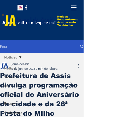
Notícias
Entretenimento
Agora online e impresso!
Acontecendo
Tendências
Post
Notícias
jornaldeassis
Notícias
2 de jun. de 2025
2 min de leitura
Prefeitura de Assis
Saúde
divulga programação
Nacional
oficial do Aniversário
Assis
da cidade e da 26ª
Esporte
Festa do Milho
Agricultura