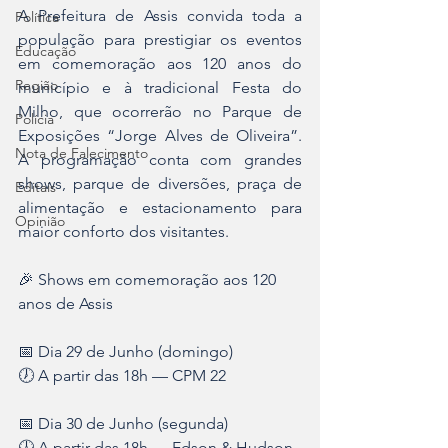
A Prefeitura de Assis convida toda a 
Política
população para prestigiar os eventos 
Educação
em comemoração aos 120 anos do 
Região
município e à tradicional Festa do 
Milho, que ocorrerão no Parque de 
Polícia
Exposições “Jorge Alves de Oliveira”. 
Nota de Falecimento
A programação conta com grandes 
shows, parque de diversões, praça de 
Editais
alimentação e estacionamento para 
Opinião
maior conforto dos visitantes.
🎉 Shows em comemoração aos 120 
anos de Assis
📅 Dia 29 de Junho (domingo)
🕖 A partir das 18h — CPM 22
📅 Dia 30 de Junho (segunda)
🕔 A partir das 18h — Edson & Hudson