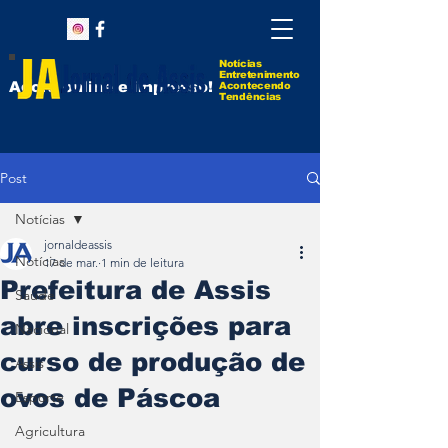
Notícias
Entretenimento
Agora online e impresso!
Acontecendo
Tendências
Post
Notícias
jornaldeassis
Notícias
17 de mar.
1 min de leitura
Prefeitura de Assis
Saúde
abre inscrições para
Nacional
curso de produção de
Assis
ovos de Páscoa
Esporte
Agricultura