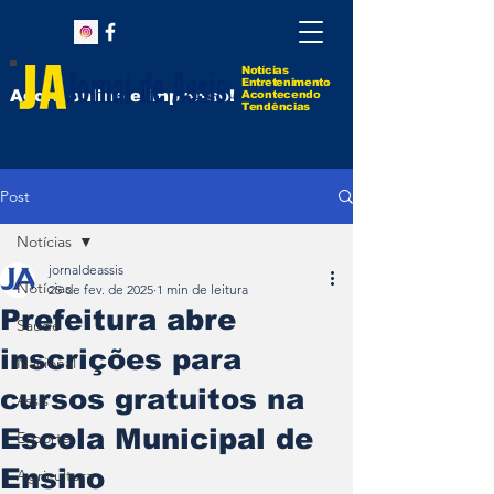
Notícias
Entretenimento
Agora online e impresso!
Acontecendo
Tendências
Post
Notícias
jornaldeassis
Notícias
25 de fev. de 2025
1 min de leitura
Prefeitura abre
Saúde
inscrições para
Nacional
cursos gratuitos na
Assis
Escola Municipal de
Esporte
Ensino
Agricultura