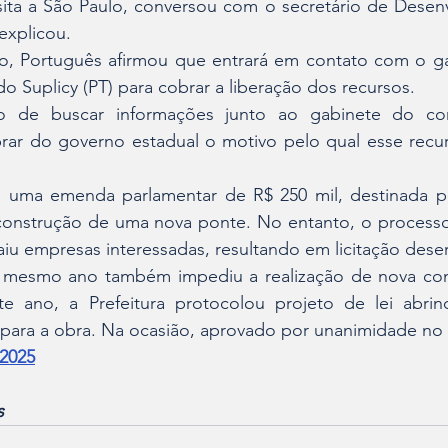
isita a São Paulo, conversou com o secretário de Desen
 explicou.
, Português afirmou que entrará em contato com o ga
 Suplicy (PT) para cobrar a liberação dos recursos.
 de buscar informações junto ao gabinete do com
rar do governo estadual o motivo pelo qual esse recurs
 uma emenda parlamentar de R$ 250 mil, destinada por
construção de uma nova ponte. No entanto, o processo l
aiu empresas interessadas, resultando em licitação deser
o mesmo ano também impediu a realização de nova conc
ano, a Prefeitura protocolou projeto de lei abrind
 para a obra. Na ocasião, aprovado por unanimidade no 
2025
s