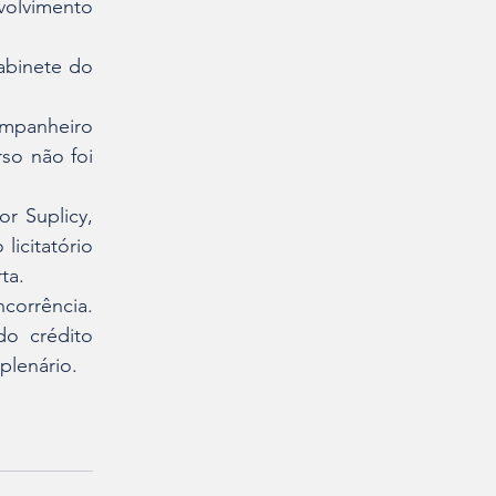
volvimento 
binete do 
panheiro 
o não foi 
 Suplicy, 
icitatório 
ta.
orrência. 
o crédito 
plenário.