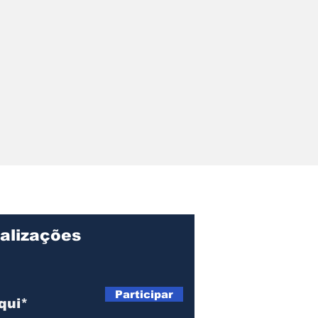
r pede
ções sobre
ação, gastos e
o Centro de
lvimento de
alizações
Participar