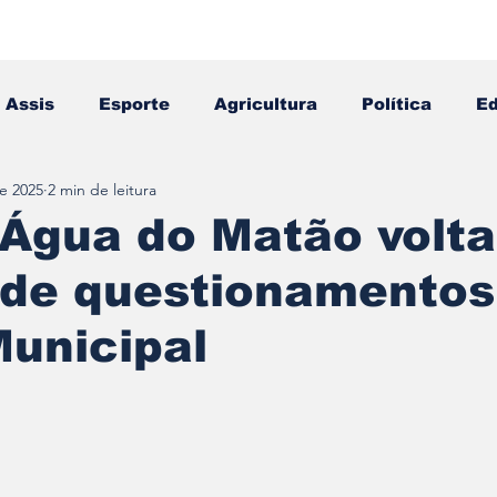
Assis
Esporte
Agricultura
Política
E
e 2025
2 min de leitura
Falecimento
Editais
Opinião
 Água do Matão volta
 de questionamentos
unicipal