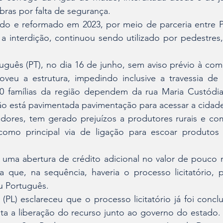
bras por falta de segurança.
ado e reformado em 2023, por meio de parceria entre Pr
nterdição, continuou sendo utilizado por pedestres, c
guês (PT), no dia 16 de junho, sem aviso prévio à comu
veu a estrutura, impedindo inclusive a travessia de p
0 famílias da região dependem da rua Maria Custódia
ão está pavimentada pavimentação para acessar a cidad
res, tem gerado prejuízos a produtores rurais e come
como principal via de ligação para escoar produtos 
uma abertura de crédito adicional no valor de pouco m
a que, na sequência, haveria o processo licitatório, 
u Português.
PL) esclareceu que o processo licitatório já foi conclu
a a liberação do recurso junto ao governo do estado. I