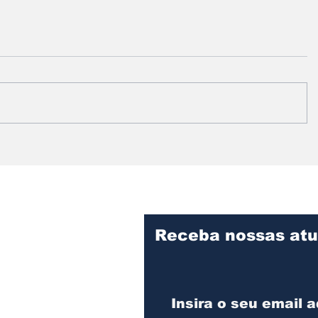
Prefeitura intensifica
Vereado
serviços de limpeza e
informa
manutenção no
fiscaliz
Cemitério Municipal de
obras d
Assis
Desenvo
Assis
Receba nossas atu