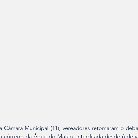
da Câmara Municipal (11), vereadores retomaram o debat
o córrego da Água do Matão, interditada desde 6 de jan