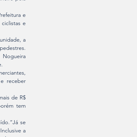
efeitura e 
iclistas e 
nidade, a 
edestres. 
 Nogueira 
e.
rciantes, 
e receber 
ais de R$ 
porém tem 
ído.“Já se 
nclusive a 