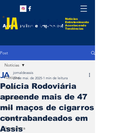
Notícias
Entretenimento
Agora online e impresso!
Acontecendo
Tendências
Post
Notícias
jornaldeassis
Notícias
27 de mai. de 2025
1 min de leitura
Polícia Rodoviária
Saúde
apreende mais de 47
Nacional
mil maços de cigarros
Assis
contrabandeados em
Esporte
Assis
Agricultura