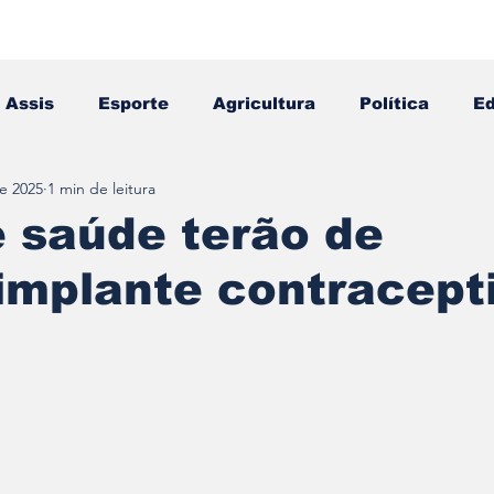
Assis
Esporte
Agricultura
Política
E
e 2025
1 min de leitura
Falecimento
Editais
Opinião
e saúde terão de
implante contracept