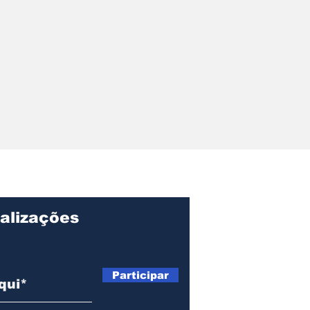
r pede
ções sobre
ação, gastos e
o Centro de
lvimento de
alizações
Participar