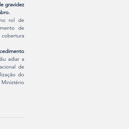
e gravidez 
mbro.
o rol de 
amento de 
cobertura 
cedimento 
u adiar a 
cional de 
ização do 
Ministério 