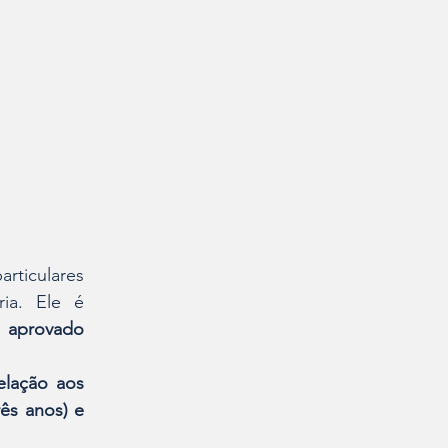
ticulares 
ia. Ele é 
aprovado 
lação aos 
s anos) e 