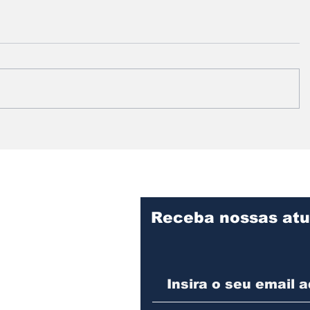
Prefeitura intensifica
Vereado
serviços de limpeza e
informa
manutenção no
fiscaliz
Cemitério Municipal de
obras d
Assis
Desenvo
Assis
Receba nossas atu