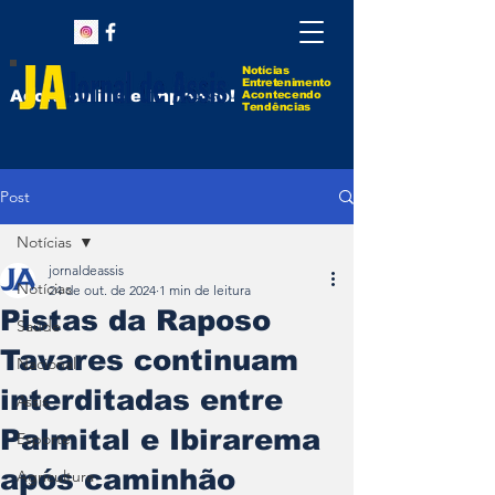
Notícias
Entretenimento
Agora online e impresso!
Acontecendo
Tendências
Post
Notícias
jornaldeassis
Notícias
24 de out. de 2024
1 min de leitura
Pistas da Raposo
Saúde
Tavares continuam
Nacional
interditadas entre
Assis
Palmital e Ibirarema
Esporte
após caminhão
Agricultura