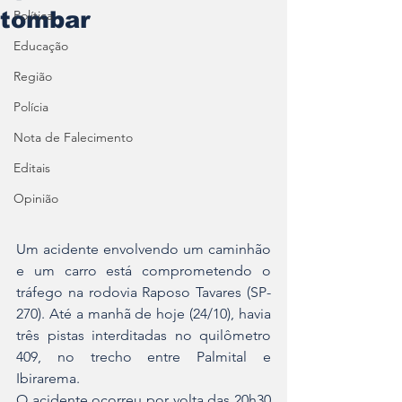
tombar
Política
Educação
Região
Polícia
Nota de Falecimento
Editais
Opinião
Um acidente envolvendo um caminhão 
e um carro está comprometendo o 
tráfego na rodovia Raposo Tavares (SP-
270). Até a manhã de hoje (24/10), havia 
três pistas interditadas no quilômetro 
409, no trecho entre Palmital e 
Ibirarema.
O acidente ocorreu por volta das 20h30 