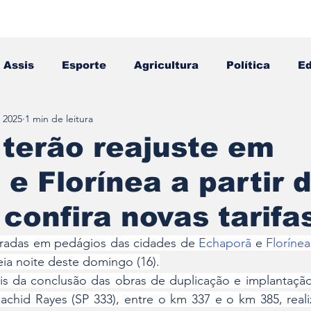
Assis
Esporte
Agricultura
Política
E
e 2025
1 min de leitura
Falecimento
Editais
Opinião
 terão reajuste em
e Florínea a partir 
confira novas tarifa
obradas em pedágios das cidades de 
Echaporã
 e 
Florínea
eia noite deste domingo (16).
is da conclusão das obras de duplicação e implantação
achid Rayes (SP 333), entre o km 337 e o km 385, reali