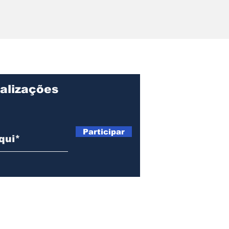
r pede
ções sobre
ação, gastos e
o Centro de
lvimento de
alizações
Participar