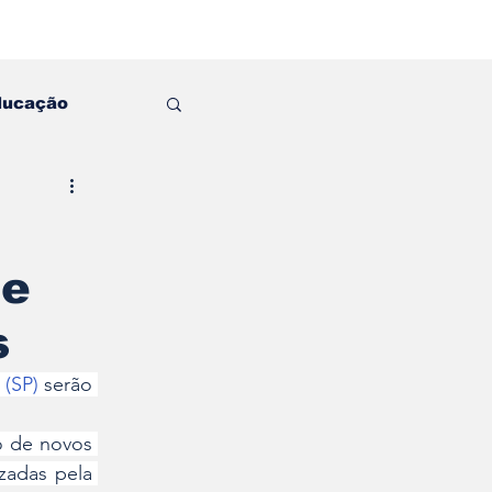
ducação
de
s
 (SP)
 serão 
 de novos 
zadas pela 