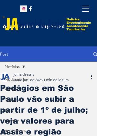
Notícias
Entretenimento
Agora online e impresso!
Acontecendo
Tendências
Post
Notícias
jornaldeassis
Notícias
25 de jun. de 2025
1 min de leitura
Pedágios em São
Saúde
Paulo vão subir a
Nacional
partir de 1º de julho;
Assis
veja valores para
Esporte
Assis e região
Agricultura