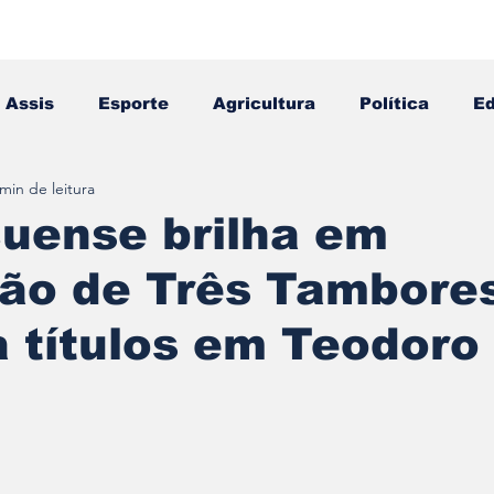
Assis
Esporte
Agricultura
Política
E
 min de leitura
Falecimento
Editais
Opinião
uense brilha em
ão de Três Tambore
 títulos em Teodoro