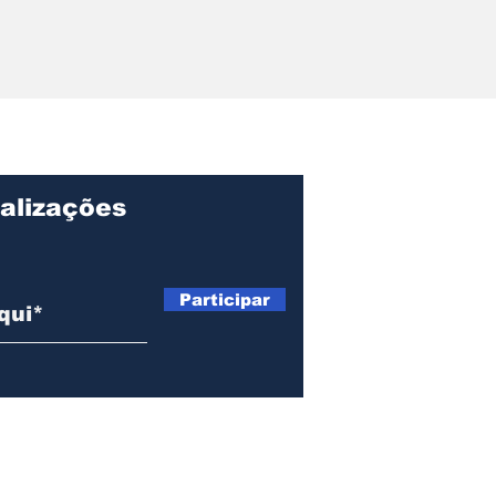
r pede
ções sobre
ação, gastos e
o Centro de
lvimento de
alizações
Participar