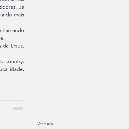
dores. Já 
mando mais 
m chamando 
e.
 de Deus, 
 country, 
ca idade, 
Ver tudo