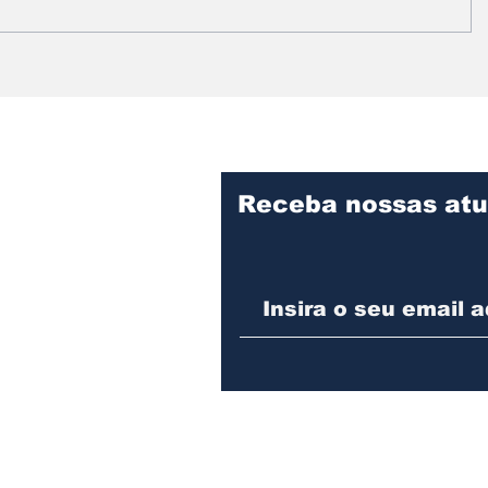
Prefeitura intensifica
Vereado
serviços de limpeza e
informa
manutenção no
fiscaliz
Cemitério Municipal de
obras d
Assis
Desenvo
Assis
Receba nossas atu