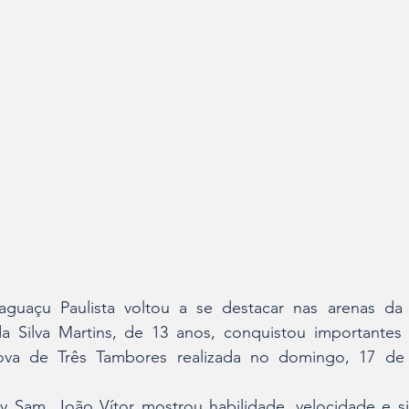
guaçu Paulista voltou a se destacar nas arenas da 
 Silva Martins, de 13 anos, conquistou importantes r
rova de Três Tambores realizada no domingo, 17 de
y Sam, João Vítor mostrou habilidade, velocidade e sin