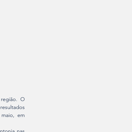
região. O 
esultados 
 maio, em 
tonia nas 